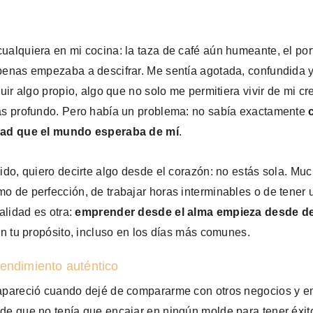
alquiera en mi cocina: la taza de café aún humeante, el port
penas empezaba a descifrar. Me sentía agotada, confundida y
ruir algo propio, algo que no solo me permitiera vivir de mi c
ás profundo. Pero había un problema: no sabía exactamente
idad que el mundo esperaba de mí
.
cido, quiero decirte algo desde el corazón: no estás sola. M
o de perfección, de trabajar horas interminables o de tener 
ealidad es otra:
emprender desde el alma empieza desde d
on tu propósito, incluso en los días más comunes.
endimiento auténtico
 apareció cuando dejé de compararme con otros negocios y 
de que no tenía que encajar en ningún molde para tener éxit