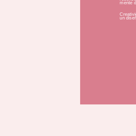
mente d
Creativi
un diseñ