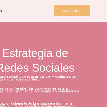
OG
HABLEMOS
Estrategia de
Redes Sociales
profesional: proyectarás calidad y confianza de
to en tus redes sociales.
gia de contenidos: tus publicaciones estarán
as para maximizar el engagement y aumentar las
ación coherente: tu branding será fácilmente
ible, ayudando a que tu mensaje resuene en la