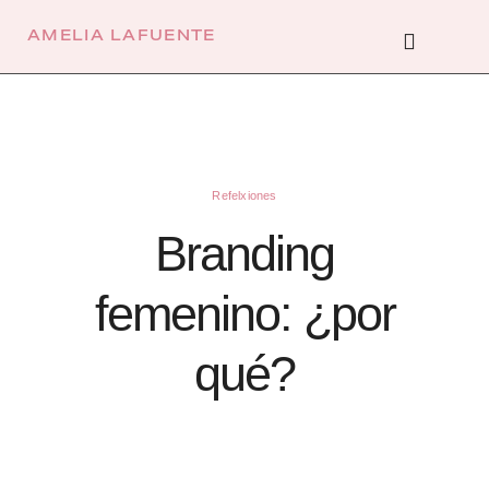
Ir
al
Menú
contenido
AMELIA LAFUENTE
Refelxiones
Branding
femenino: ¿por
qué?