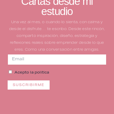
Cartas desde mi
estudio
Una vez al mes, o cuando lo sienta, con calma y
desde el disfrute… te escribo.
Desde este rincón,
comparto inspiración, diseño, estrategia y
reflexiones reales sobre emprender desde lo que
eres. Como una conversación entre amigas.
Acepto la política
SUSCRIBIRME